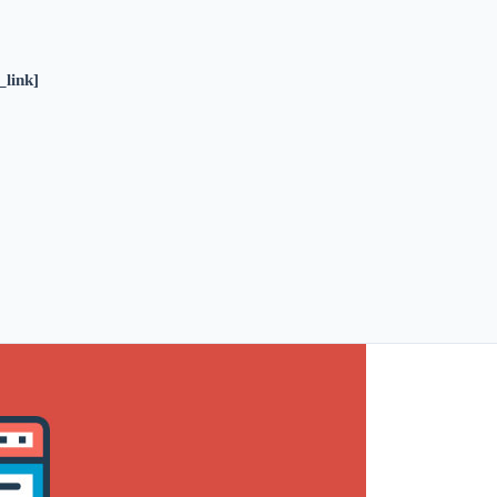
_link]