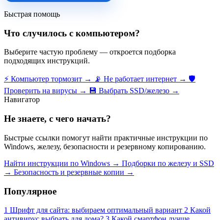
Быстрая помощь
Что случилось с компьютером?
Выберите частую проблему — откроется подборка
подходящих инструкций.
⚡
Компьютер тормозит
→
📡
Не работает интернет
→
🛡️
Проверить на вирусы
→
💾
Выбрать SSD/железо
→
Навигатор
Не знаете, с чего начать?
Быстрые ссылки помогут найти практичные инструкции по
Windows, железу, безопасности и резервному копированию.
Найти инструкции по Windows
→
Подборки по железу и SSD
→
Безопасность и резервные копии
→
Популярное
1
Шрифт для сайта: выбираем оптимальный вариант
2
Какой
антивирус выбрать для дома?
3
Какой смартфон лучше