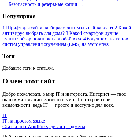
→
Безопасность и резервные копии
→
Популярное
1
Шрифт для сайта: выбираем оптимальный вариант
2
Какой
антивирус выбрать для дома?
3
Какой смартфон лучше
купить: обзор новинок на любой вкус
4
6 лучших плагинов
систем управления обучением (LMS) на WordPress
Теги
Добавьте теги к статьям.
О чем этот сайт
Добро пожаловать в мир IT и интернета. Интернет — твое
окно в мир знаний. Загляни в мир IT и открой свои
возможности, ведь IT — просто и доступно для всех.
IT
IT на простом языке
Статьи про WordPress, дизайн, гаджеты
Публикуем понятные инструкции, обзоры полезных